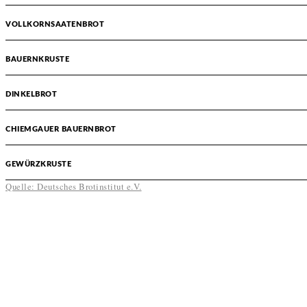
VOLLKORNSAATENBROT
BAUERNKRUSTE
DINKELBROT
CHIEMGAUER BAUERNBROT
GEWÜRZKRUSTE
Quelle: Deutsches Brotinstitut e.V.