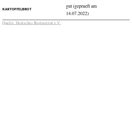
gut (geprueft am
KARTOFFELBROT
14.07.2022)
Quelle: Deutsches Brotinstitut e.V.