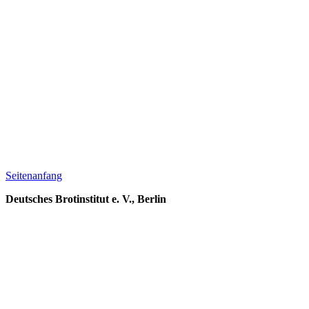
Seitenanfang
Deutsches Brotinstitut e. V., Berlin
– Geschäftsstelle Weinheim –
Im Waldschloss, Gorxheimer Talstraße 23
69469 Weinheim
info@brotinstitut.de