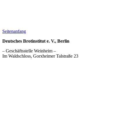
Seitenanfang
Deutsches Brotinstitut e. V., Berlin
– Geschäftsstelle Weinheim –
Im Waldschloss, Gorxheimer Talstraße 23
69469 Weinheim
info@brotinstitut.de
Immaterielles Kulturerbe