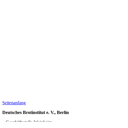
Seitenanfang
Deutsches Brotinstitut e. V., Berlin
– Geschäftsstelle Weinheim –
Im Waldschloss, Gorxheimer Talstraße 23